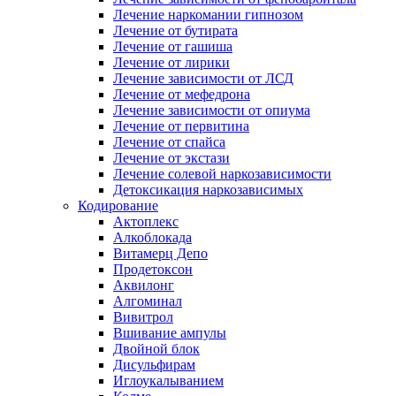
Лечение наркомании гипнозом
Лечение от бутирата
Лечение от гашиша
Лечение от лирики
Лечение зависимости от ЛСД
Лечение от мефедрона
Лечение зависимости от опиума
Лечение от первитина
Лечение от спайса
Лечение от экстази
Лечение солевой наркозависимости
Детоксикация наркозависимых
Кодирование
Актоплекс
Алкоблокада
Витамерц Депо
Продетоксон
Аквилонг
Алгоминал
Вивитрол
Вшивание ампулы
Двойной блок
Дисульфирам
Иглоукалыванием