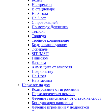
Колме
Налтрексон
В стационаре
На 3 года
На 5 лет
С провокацией
По методу Довженко
Тетлонг
Торпедо
Тройное кодирование
Кодирование уколом
Эспераль
SIT (MST)
Гипнозом
Лазером
Химзащита от алкоголя
Под лопатку
На 1 год
На 3 месяца
Нарколог на дом
Кодирование от игромании
Наркологическая помощь
Лечение зависимости от ставок на спорт
Консультация нарколога
Лечение игромании у подростков