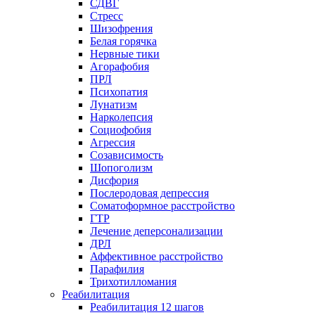
СДВГ
Стресс
Шизофрения
Белая горячка
Нервные тики
Агорафобия
ПРЛ
Психопатия
Лунатизм
Нарколепсия
Социофобия
Агрессия
Созависимость
Шопоголизм
Дисфория
Послеродовая депрессия
Соматоформное расстройство
ГТР
Лечение деперсонализации
ДРЛ
Аффективное расстройство
Парафилия
Трихотилломания
Реабилитация
Реабилитация 12 шагов