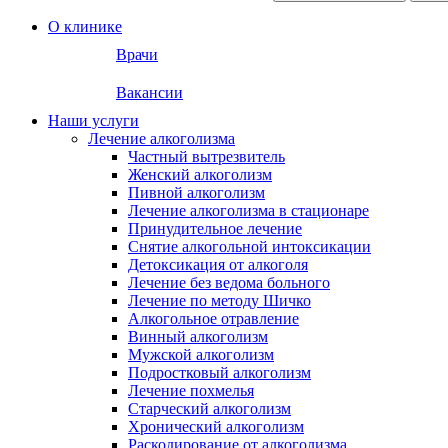
О клинике
Врачи
Вакансии
Наши услуги
Лечение алкоголизма
Частный вытрезвитель
Женский алкоголизм
Пивной алкоголизм
Лечение алкоголизма в стационаре
Принудительное лечение
Снятие алкогольной интоксикации
Детоксикация от алкоголя
Лечение без ведома больного
Лечение по методу Шичко
Алкогольное отравление
Винный алкоголизм
Мужской алкоголизм
Подростковый алкоголизм
Лечение похмелья
Старческий алкоголизм
Хронический алкоголизм
Раскодирование от алкоголизма