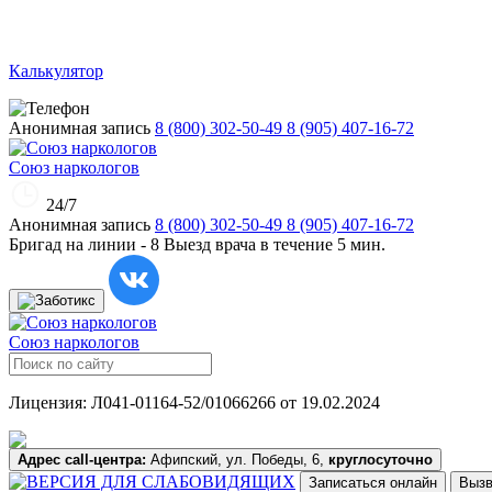
Калькулятор
Анонимная запись
8 (800) 302-50-49
8 (905) 407-16-72
Союз наркологов
24/7
Анонимная запись
8 (800) 302-50-49
8 (905) 407-16-72
Бригад на линии -
8
Выезд врача в течение 5 мин.
Союз наркологов
Лицензия: Л041-01164-52/01066266 от 19.02.2024
Адрес call-центра:
Афипский, ул. Победы, 6,
круглосуточно
Записаться онлайн
Вызв