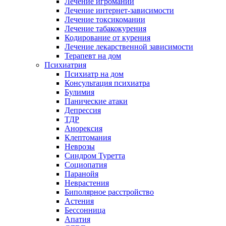
Лечение игромании
Лечение интернет-зависимости
Лечение токсикомании
Лечение табакокурения
Кодирование от курения
Лечение лекарственной зависимости
Терапевт на дом
Психиатрия
Психиатр на дом
Консультация психиатра
Булимия
Панические атаки
Депрессия
ТДР
Анорексия
Клептомания
Неврозы
Синдром Туретта
Социопатия
Паранойя
Неврастения
Биполярное расстройство
Астения
Бессонница
Апатия