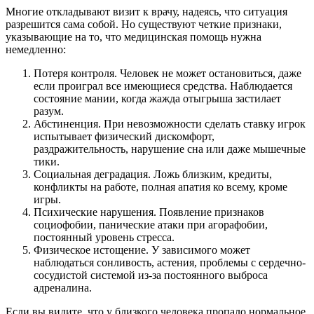
Многие откладывают визит к врачу, надеясь, что ситуация
разрешится сама собой. Но существуют четкие признаки,
указывающие на то, что медицинская помощь нужна
немедленно:
Потеря контроля. Человек не может остановиться, даже
если проиграл все имеющиеся средства. Наблюдается
состояние мании, когда жажда отыгрыша застилает
разум.
Абстиненция. При невозможности сделать ставку игрок
испытывает физический дискомфорт,
раздражительность, нарушение сна или даже мышечные
тики.
Социальная деградация. Ложь близким, кредиты,
конфликты на работе, полная апатия ко всему, кроме
игры.
Психические нарушения. Появление признаков
социофобии, панические атаки при агорафобии,
постоянный уровень стресса.
Физическое истощение. У зависимого может
наблюдаться сонливость, астения, проблемы с сердечно-
сосудистой системой из-за постоянного выброса
адреналина.
Если вы видите, что у близкого человека пропало нормальное