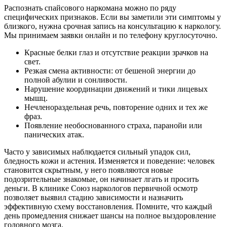
Распознать спайсового наркомана можно по ряду
специфических признаков. Если вы заметили эти симптомы у
близкого, нужна срочная запись на консультацию к наркологу.
Мы принимаем заявки онлайн и по телефону круглосуточно.
Красные белки глаз и отсутствие реакции зрачков на
свет.
Резкая смена активности: от бешеной энергии до
полной абулии и сонливости.
Нарушение координации движений и тики лицевых
мышц.
Нечленораздельная речь, повторение одних и тех же
фраз.
Появление необоснованного страха, паранойи или
панических атак.
Часто у зависимых наблюдается сильный упадок сил,
бледность кожи и астения. Изменяется и поведение: человек
становится скрытным, у него появляются новые
подозрительные знакомые, он начинает лгать и просить
деньги. В клинике Союз наркологов первичной осмотр
позволяет выявил стадию зависимости и назначить
эффективную схему восстановления. Помните, что каждый
день промедления снижает шансы на полное выздоровление
головного мозга.