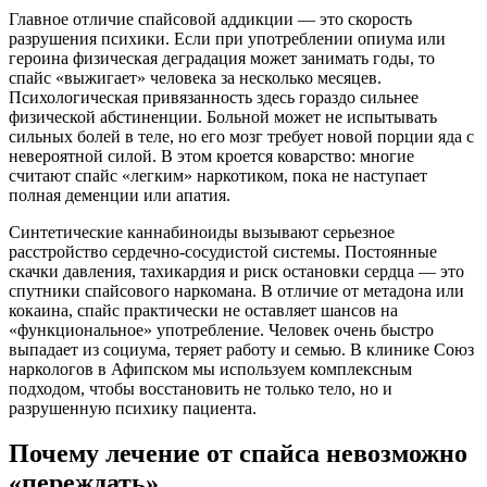
Главное отличие спайсовой аддикции — это скорость
разрушения психики. Если при употреблении опиума или
героина физическая деградация может занимать годы, то
спайс «выжигает» человека за несколько месяцев.
Психологическая привязанность здесь гораздо сильнее
физической абстиненции. Больной может не испытывать
сильных болей в теле, но его мозг требует новой порции яда с
невероятной силой. В этом кроется коварство: многие
считают спайс «легким» наркотиком, пока не наступает
полная деменции или апатия.
Синтетические каннабиноиды вызывают серьезное
расстройство сердечно-сосудистой системы. Постоянные
скачки давления, тахикардия и риск остановки сердца — это
спутники спайсового наркомана. В отличие от метадона или
кокаина, спайс практически не оставляет шансов на
«функциональное» употребление. Человек очень быстро
выпадает из социума, теряет работу и семью. В клинике Союз
наркологов в Афипском мы используем комплексным
подходом, чтобы восстановить не только тело, но и
разрушенную психику пациента.
Почему лечение от спайса невозможно
«переждать»