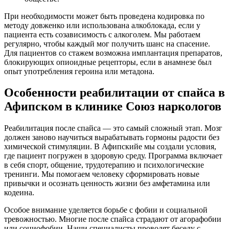
При необходимости может быть проведена кодировка по
методу довженко или использована алкоблокада, если у
пациента есть созависимость с алкоголем. Мы работаем
регулярно, чтобы каждый мог получить шанс на спасение.
Для пациентов со стажем возможна имплантация препаратов,
блокирующих опиоидные рецепторы, если в анамнезе был
опыт употребления героина или метадона.
Особенности реабилитации от спайса в
Афипском в клинике Союз наркологов
Реабилитация после спайса — это самый сложный этап. Мозг
должен заново научиться вырабатывать гормоны радости без
химической стимуляции. В Афипскийе мы создали условия,
где пациент погружен в здоровую среду. Программа включает
в себя спорт, общение, трудотерапию и психологические
тренинги. Мы помогаем человеку сформировать новые
привычки и осознать ценность жизни без амфетамина или
кодеина.
Особое внимание уделяется борьбе с фобии и социальной
тревожностью. Многие после спайса страдают от агорафобии
или социофобии. Наши специалисты проводят беседу с