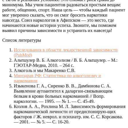
минимума. Мы учим пациентов радоваться простым вещам:
работе, общению, спорт. Наша цель — чтобы каждый пациент
мог уверенно сказать, что он смог бросить наркотики
навсегда. Союз наркологов в Афипском — это место, где
начинаются новые истории успеха. Звоните, мы поможем
выявил причины зависимости и устранить их навсегда!
Список литературы
Исследования в области лекарственной зависимости
(PubMed)
Альтшулер В. Б. Алкоголизм / В. Б. Альтшулер. – М.:
ГЭОТАР-Медиа, 2010. – 264 с.
Алкоголь и мы Макаренко С.В.
Минздрав РФ: Статистика по алкоголизму и
наркомании
Изыкенова Г. А., Сиренко В. В., Дамбинова С. А.
Выявление аутоантител к даларгин-связывающим
белкам в крови больных наркоманией // Вопр.
наркологии. — 1995. — № 1. — С. 45-49.
Козлов А. А., Рохлина М. Л. Зависимость формирования
наркоманической личности от предиспонирую-щих
факторов // Ж. неврол. и психиатр. им. С. С. Корсакова.
— 2001. — № 5. — С. 16-20.