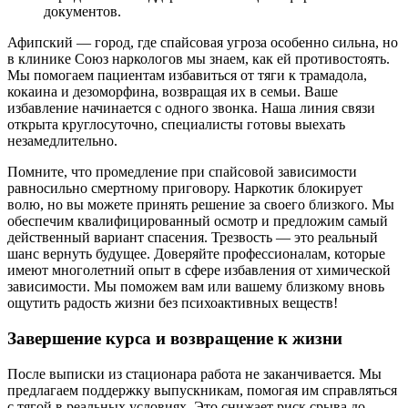
документов.
Афипский — город, где спайсовая угроза особенно сильна, но
в клинике Союз наркологов мы знаем, как ей противостоять.
Мы помогаем пациентам избавиться от тяги к трамадола,
кокаина и дезоморфина, возвращая их в семьи. Ваше
избавление начинается с одного звонка. Наша линия связи
открыта круглосуточно, специалисты готовы выехать
незамедлительно.
Помните, что промедление при спайсовой зависимости
равносильно смертному приговору. Наркотик блокирует
волю, но вы можете принять решение за своего близкого. Мы
обеспечим квалифицированный осмотр и предложим самый
действенный вариант спасения. Трезвость — это реальный
шанс вернуть будущее. Доверяйте профессионалам, которые
имеют многолетний опыт в сфере избавления от химической
зависимости. Мы поможем вам или вашему близкому вновь
ощутить радость жизни без психоактивных веществ!
Завершение курса и возвращение к жизни
После выписки из стационара работа не заканчивается. Мы
предлагаем поддержку выпускникам, помогая им справляться
с тягой в реальных условиях. Это снижает риск срыва до