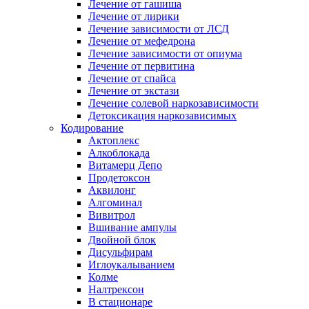
Лечение от гашиша
Лечение от лирики
Лечение зависимости от ЛСД
Лечение от мефедрона
Лечение зависимости от опиума
Лечение от первитина
Лечение от спайса
Лечение от экстази
Лечение солевой наркозависимости
Детоксикация наркозависимых
Кодирование
Актоплекс
Алкоблокада
Витамерц Депо
Продетоксон
Аквилонг
Алгоминал
Вивитрол
Вшивание ампулы
Двойной блок
Дисульфирам
Иглоукалыванием
Колме
Налтрексон
В стационаре