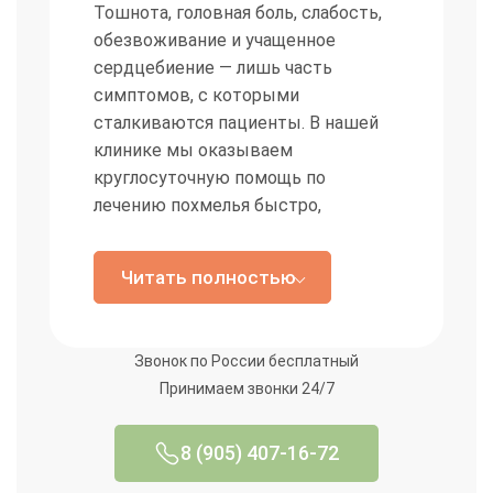
Тошнота, головная боль, слабость,
приема и оставляет лекарства.
обезвоживание и учащенное
сердцебиение — лишь часть
симптомов, с которыми
Задача врача и научный взгляд
сталкиваются пациенты. В нашей
клинике мы оказываем
Основной профессионализм нарколога — в
круглосуточную помощь по
диагностике. Под маской похмелья могут скрываться
лечению похмелья быстро,
инфаркт или инсульт. Наша задача — гарантировать,
анонимно и недорого.
что здоровье вне опасности. Если выявлены
критические факторы, может быть предложена
Читать полностью
Если похмелье сопровождается
транспортировка в отделение. С точки зрения науки,
сильной интоксикацией,
похмелье — это перекос в работе медиаторов и
повышенным давлением или
накопление токсинов, что делает функционирование
Звонок по России бесплатный
нарушениями сердечного ритма,
всех систем неполноценным.
Принимаем звонки 24/7
важно не затягивать с лечением. В
таком случае лучшим решением
станет вызов нарколога на дом.
8 (905) 407-16-72
Наши специалисты с выездом