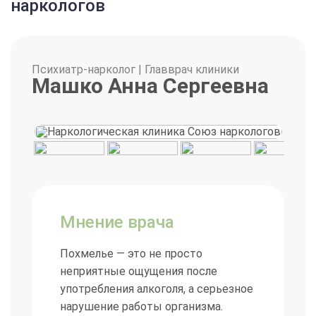
наркологов
Как проходит вызов нарколога на
Психиатр-нарколог | Главврач клиники
дом
Машко Анна Сергеевна
Когда поступает заказ, наш специалист приезжает
оперативно:
Первичный осмотр: врач проводит обследование,
измеряет пульс и давление.
Беседа: сбор данных анамнеза и выяснение
Мнение врача
аллергий.
Похмелье — это не просто
Постановка системы: проводится инфузионная
неприятные ощущения после
терапия, обеспечивающая безопасность пациента.
употребления алкоголя, а серьезное
нарушение работы организма.
Рекомендации: специалист объясняет схему