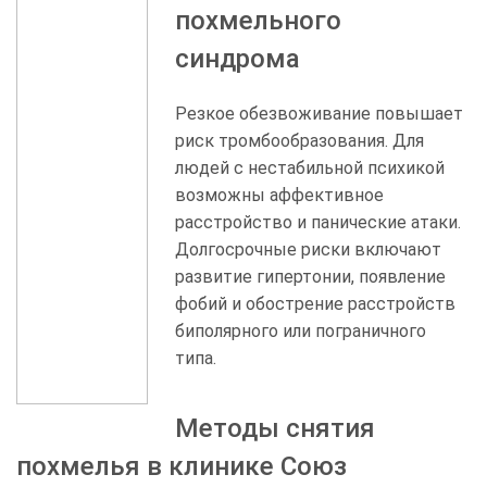
вашим близким требуется
похмельного
анонимная и круглосуточная
синдрома
медицинская помощь, специалисты
клиники «Союз наркологов» готовы
прийти на помощь в любое время
Резкое обезвоживание повышает
дня и ночи.
риск тромбообразования. Для
людей с нестабильной психикой
возможны аффективное
расстройство и панические атаки.
Долгосрочные риски включают
развитие гипертонии, появление
фобий и обострение расстройств
биполярного или пограничного
типа.
Методы снятия
похмелья в клинике Союз