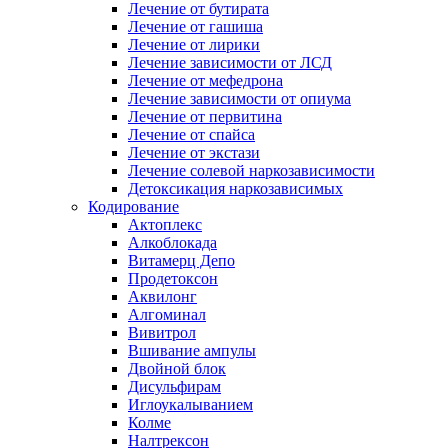
Лечение от бутирата
Лечение от гашиша
Лечение от лирики
Лечение зависимости от ЛСД
Лечение от мефедрона
Лечение зависимости от опиума
Лечение от первитина
Лечение от спайса
Лечение от экстази
Лечение солевой наркозависимости
Детоксикация наркозависимых
Кодирование
Актоплекс
Алкоблокада
Витамерц Депо
Продетоксон
Аквилонг
Алгоминал
Вивитрол
Вшивание ампулы
Двойной блок
Дисульфирам
Иглоукалыванием
Колме
Налтрексон