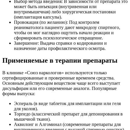
Выбор метода введения: В зависимости от препарата это
может быть инъекция (внутривенная или
внутримышечная) либо хирургическая постановки
(имплантация капсулы).
Провокация (по желанию): Под контролем
реаниматолога пациенту дают микродозу спиртного,
чтобы он мог наглядно ощутить начало реакции и
сформировать психологическое отвращение.
Завершение: Выдача справки о кодировании и
назначение даты профилактического осмотра.
Применяемые в терапии препараты
В клинике «Союз наркологов» используются только
сертифицированные и проверенные временем средства.
Основным действующим веществом чаще всего выступает
дисульфирам или его современные аналоги. Популярные
формы выпуска:
Эспераль (в виде таблеток для имплантации или геля
для уколов).
Торпедо (классический препарат для депонирования в
мышечной ткани).
Аквилонг и Алгоминал (современные препараты для
внутривенного введения с высокой степенью очистки).