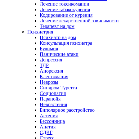
Лечение токсикомании
Лечение табакокурения
Кодирование от курения
Лечение лекарственной зависимости
Терапевт на дом
Психиатрия
Психиатр на дом
Консультация психиатра
Булимия
Панические атаки
Депрессия
ТДР
Анорексия
Клептомания
Неврозы
Синдром Туретта
Социопатия
Паранойя
Неврастения
Биполярное расстройство
Астения
Бессонница
Апатия
СДВГ
Стресс