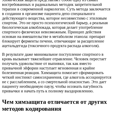
востребованных и радикальных методик запретительной
терапии в современной наркологии. Суть метода заключается
в создании в организме пациента депо специального
действующего вещества, которое несовместимо с этиловым
спиртом. Это не просто психологический барьер, а реальная
биологическая алкоблокада, которая делает употребление
спиртного физически невозможным. Принцип действия
основан на вмешательстве в метаболизм этанола: препарат
блокирует ферменты печени, отвечающие за расщепление
ацетальдегида (токсичного продукта распада алкоголя).
В результате даже минимальное поступление спиртного в
кровь вызывает тяжелейшее отравление. Человек перестает
получать удовольствие от выпивки, так как вместо
привычной эйфории наступает мгновенная и крайне
болезненная реакция. Химзащита помогает сформировать
четкий инстинкт самосохранения, где алкоголь ассоциируется
не с расслаблением, а со смертельной опасностью. Это дает
пациенту необходимую паузу, чтобы осознать пагубность
привычки и начать путь к полному выздоровлению.
Чем химзащита отличается от других
методов кодирования