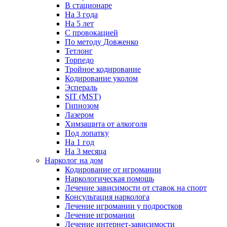
В стационаре
На 3 года
На 5 лет
С провокацией
По методу Довженко
Тетлонг
Торпедо
Тройное кодирование
Кодирование уколом
Эспераль
SIT (MST)
Гипнозом
Лазером
Химзащита от алкоголя
Под лопатку
На 1 год
На 3 месяца
Нарколог на дом
Кодирование от игромании
Наркологическая помощь
Лечение зависимости от ставок на спорт
Консультация нарколога
Лечение игромании у подростков
Лечение игромании
Лечение интернет-зависимости