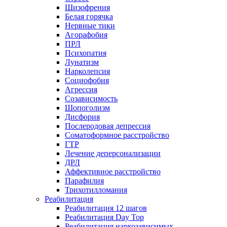
Шизофрения
Белая горячка
Нервные тики
Агорафобия
ПРЛ
Психопатия
Лунатизм
Нарколепсия
Социофобия
Агрессия
Созависимость
Шопоголизм
Дисфория
Послеродовая депрессия
Соматоформное расстройство
ГТР
Лечение деперсонализации
ДРЛ
Аффективное расстройство
Парафилия
Трихотилломания
Реабилитация
Реабилитация 12 шагов
Реабилитация Day Top
Реабилитация наркозависимых