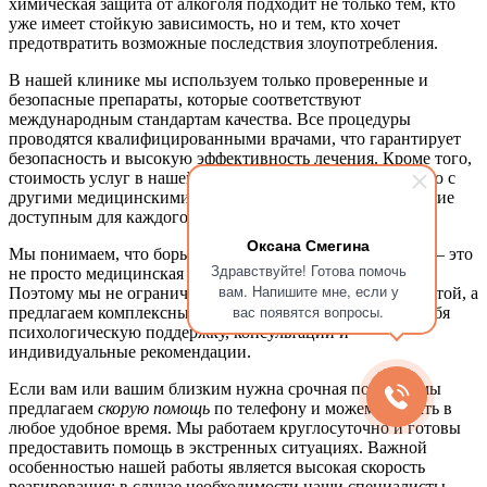
химическая защита от алкоголя подходит не только тем, кто
уже имеет стойкую зависимость, но и тем, кто хочет
предотвратить возможные последствия злоупотребления.
В нашей клинике мы используем только проверенные и
безопасные препараты, которые соответствуют
международным стандартам качества. Все процедуры
проводятся квалифицированными врачами, что гарантирует
безопасность и высокую эффективность лечения. Кроме того,
стоимость услуг в нашей клинике
недорога
по сравнению с
другими медицинскими учреждениями, что делает лечение
доступным для каждого пациента.
Оксана Смегина
Мы понимаем, что борьба с алкогольной зависимостью — это
Здравствуйте! Готова помочь
не просто медицинская проблема, но и психологическая.
вам. Напишите мне, если у
Поэтому мы не ограничиваемся только химической защитой, а
вас появятся вопросы.
предлагаем комплексный подход, который включает в себя
психологическую поддержку, консультации и
индивидуальные рекомендации.
Если вам или вашим близким нужна срочная помощь, мы
предлагаем
скорую помощь
по телефону и можем выехать в
любое удобное время. Мы работаем круглосуточно и готовы
предоставить помощь в экстренных ситуациях. Важной
особенностью нашей работы является высокая скорость
реагирования: в случае необходимости наши специалисты