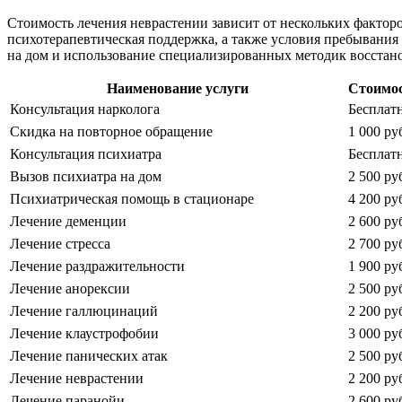
Стоимость лечения неврастении зависит от нескольких факторо
психотерапевтическая поддержка, а также условия пребывания 
на дом и использование специализированных методик восстан
Наименование услуги
Стоимо
Консультация нарколога
Бесплат
Скидка на повторное обращение
1 000 ру
Консультация психиатра
Бесплат
Вызов психиатра на дом
2 500 ру
Психиатрическая помощь в стационаре
4 200 ру
Лечение деменции
2 600 ру
Лечение стресса
2 700 ру
Лечение раздражительности
1 900 ру
Лечение анорексии
2 500 ру
Лечение галлюцинаций
2 200 ру
Лечение клаустрофобии
3 000 ру
Лечение панических атак
2 500 ру
Лечение неврастении
2 200 ру
Лечение паранойи
2 600 ру