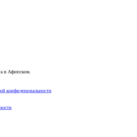
га в Афипском.
ой конфиденциальности
ности