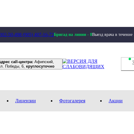
 302-50-49
8 (905) 407-16-72
Бригад на линии -
8
Выезд врача в течение
Адрес call-центра:
Афипский,
ул. Победы, 6,
круглосуточно
Лицензии
Фотогалерея
Акции